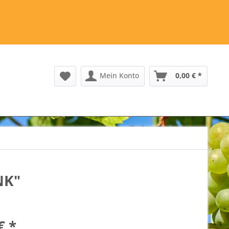
Mein Konto
0,00 € *
NK"
€ *