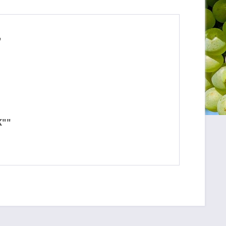
"
K""