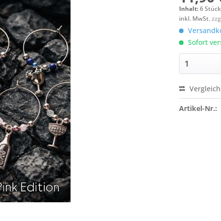
Inhalt:
6 Stüc
inkl. MwSt.
zzg
Versandko
Sofort ver
Vergleic
Artikel-Nr.: