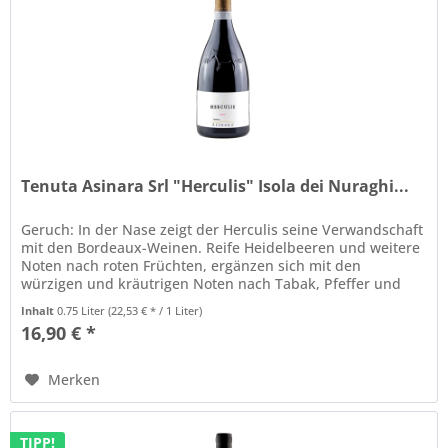
Tenuta Asinara Srl "Herculis" Isola dei Nuraghi...
Geruch: In der Nase zeigt der Herculis seine Verwandschaft
mit den Bordeaux-Weinen. Reife Heidelbeeren und weitere
Noten nach roten Früchten, ergänzen sich mit den
würzigen und kräutrigen Noten nach Tabak, Pfeffer und
wildem Thymian. Geschmack: Im Mund ist der Wein saftig
Inhalt
0.75 Liter
(22,53 € * / 1 Liter)
und mundfüllend. Die fruchtigen Noten kommen gut durch
16,90 € *
und er hat angenehme, weiche Tannine. Seine...
Merken
TIPP!