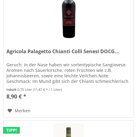
Agricola Palagetto Chianti Colli Senesi DOCG...
Geruch: In der Nase haben wir sortentypische Sangiovese-
Aromen nach Sauerkirsche, roten Früchten wie z.B.
Johannisbeeren, sowie eine leichte Veilchen-Note.
Geschmack: Im Mund gibt sich der Chianti schmeichlerisch
mit kräftigen, reifen Tanninen und einer guten Säure. Mit
Inhalt
0.75 Liter
(11,87 € * / 1 Liter)
den nun auch durchkommenden Röstaromen hinterlässt er
8,90 € *
ein sehr angenehmes Mundgefühl. Lagerung: 5-8 Jahre...
Merken
TIPP!