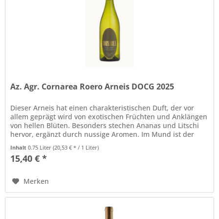
Az. Agr. Cornarea Roero Arneis DOCG 2025
Dieser Arneis hat einen charakteristischen Duft, der vor
allem geprägt wird von exotischen Früchten und Anklängen
von hellen Blüten. Besonders stechen Ananas und Litschi
hervor, ergänzt durch nussige Aromen. Im Mund ist der
Wein voll und kräftig, mit einer angenehmen Säure. Die
Inhalt
0.75 Liter
(20,53 € * / 1 Liter)
fruchtigen Aromen kommen sehr gut durch und
15,40 € *
hinterlassen zusammen mit den nussigen Aromen von...
Merken