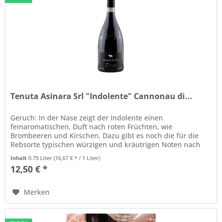
Tenuta Asinara Srl "Indolente" Cannonau di...
Geruch: In der Nase zeigt der Indolente einen
feinaromatischen, Duft nach roten Früchten, wie
Brombeeren und Kirschen. Dazu gibt es noch die für die
Rebsorte typischen würzigen und kräutrigen Noten nach
wildem Thymian und etwas Leder. Geschmack: Im Mund ist
Inhalt
0.75 Liter
(16,67 € * / 1 Liter)
der Wein weich und angenehm. Er hat gute Säure und die
12,50 € *
fruchtigen Aromen kommen schön zur Geltung. Im Abgang
kommt dann...
Merken