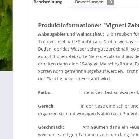
Beschreibung
Bewertungen
0
Produktinformationen "Vigneti Zabu 
Anbaugebiet
und Weinausbau:
Die Trauben für
Teil der Insel nahe Sambuca di Sicilia, wo das 
Boden, der das Wasser sehr gut zurückhält, so
autochthonen Rebsorte Nero d’Avola und aus de
erhalten dann eine 15-tägige Maischegärung. Da
Sorten noch getrennt ausgebaut werden. Erst na
der Flasche bevor er verkauft wird.
Farbe:
intensives, fast schwarzes k
Geruch:
In der Nase eine schier un
ergänzen sich mit würzigen Noten nach Piment, 
Geschmack:
Am Gaumen dann ein Feuer
weichen, samtigen Tanninen zu einem lang an