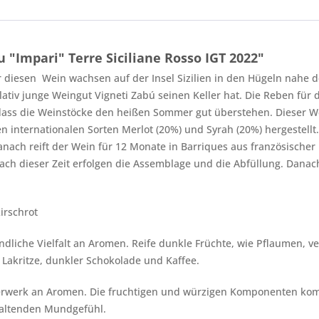
"Impari" Terre Siciliane Rosso IGT 2022"
 diesen Wein wachsen auf der Insel Sizilien in den Hügeln nahe de
relativ junge Weingut Vigneti Zabú seinen Keller hat. Die Reben f
 dass die Weinstöcke den heißen Sommer gut überstehen. Dieser We
n internationalen Sorten Merlot (20%) und Syrah (20%) hergestell
nach reift der Wein für 12 Monate in Barriques aus französischer
ch dieser Zeit erfolgen die Assemblage und die Abfüllung. Danac
irschrot
endliche Vielfalt an Aromen. Reife dunkle Früchte, wie Pflaumen,
Lakritze, dunkler Schokolade und Kaffee.
werk an Aromen. Die fruchtigen und würzigen Komponenten kom
haltenden Mundgefühl.