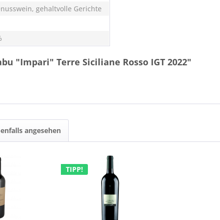
enusswein, gehaltvolle Gerichte
%
bu "Impari" Terre Siciliane Rosso IGT 2022"
enfalls angesehen
TIPP!