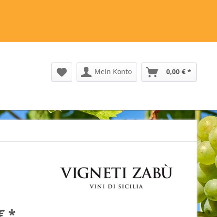
Mein Konto
0,00 € *
€ *