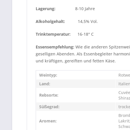
Lagerung:
8-10 Jahre
Alkoholgehalt:
14,5% Vol.
Trinktemperatur:
16-18° C
Essensempfehlung:
Wie die anderen Spitzenwei
geselligen Abenden. Als Essenbegleiter harmon
und kräftigen, gereiften und fetten Käse.
Weintyp:
Rotwe
Land:
Italie
Cuvée
Rebsorte:
Shira
Süßegrad:
trock
Bromb
Aromen:
Lakri
Schwa