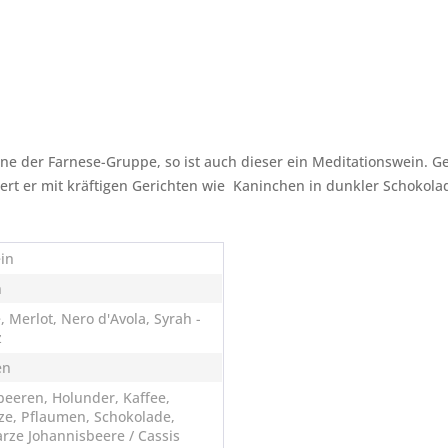
ne der Farnese-Gruppe, so ist auch dieser ein Meditationswein. G
iert er mit kräftigen Gerichten wie Kaninchen in dunkler Schoko
in
n
, Merlot, Nero d'Avola, Syrah -
z
en
eeren, Holunder, Kaffee,
tze, Pflaumen, Schokolade,
rze Johannisbeere / Cassis