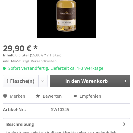
29,90 € *
Inhalt:
0.5 Liter (59,80 € * / 1 Liter)
inkl. MwSt.
zzgl. Versandkosten
Sofort versandfertig, Lieferzeit ca. 1-3 Werktage
In den
Warenkorb
Merken
Bewerten
Empfehlen
Artikel-Nr.:
SW10345
Beschreibung
In der Nase zeigt sich diese Alte Haselnuss unglaublich