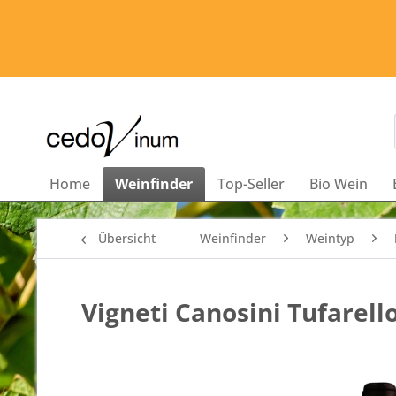
Home
Weinfinder
Top-Seller
Bio Wein
Übersicht
Weinfinder
Weintyp
Vigneti Canosini Tufarell