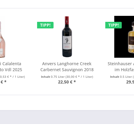
TIPP!
TIPP!
i Calalenta
Anvers Langhorne Creek
Steinhauser 
to Vdl 2025
Carbernet Sauvignon 2018
im Holzfas
10,53 € * / 1 Liter)
Inhalt
0.75 Liter
(30,00 € * / 1 Liter)
Inhalt
0.5 Liter
(
 € *
22,50 € *
29,