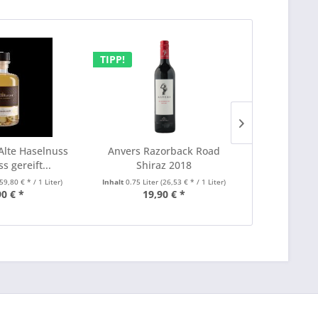
TIPP!
TIPP!
Alte Haselnuss
Anvers Razorback Road
Anvers The
s gereift...
Shiraz 2018
59,80 € * / 1 Liter)
Inhalt
0.75 Liter
(26,53 € * / 1 Liter)
Inhalt
0.75 Lit
90 € *
19,90 € *
45