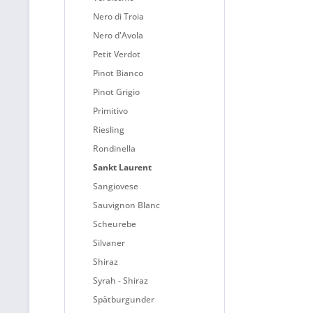
Nero di Troia
Nero d'Avola
Petit Verdot
Pinot Bianco
Pinot Grigio
Primitivo
Riesling
Rondinella
Sankt Laurent
Sangiovese
Sauvignon Blanc
Scheurebe
Silvaner
Shiraz
Syrah - Shiraz
Spätburgunder