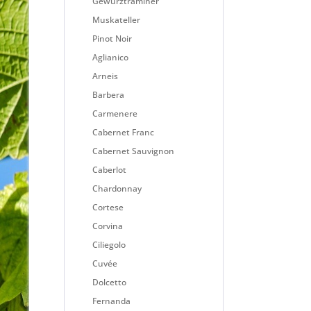
Gewürztraminer
Muskateller
Pinot Noir
Aglianico
Arneis
Barbera
Carmenere
Cabernet Franc
Cabernet Sauvignon
Caberlot
Chardonnay
Cortese
Corvina
Ciliegolo
Cuvée
Dolcetto
Fernanda