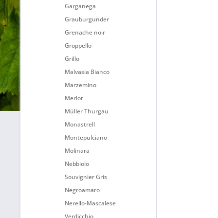
Garganega
Grauburgunder
Grenache noir
Groppello
Grillo
Malvasia Bianco
Marzemino
Merlot
Müller Thurgau
Monastrell
Montepulciano
Molinara
Nebbiolo
Souvignier Gris
Negroamaro
Nerello-Mascalese
Verdicchio